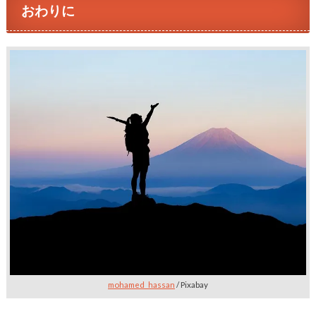
おわりに
mohamed_hassan
/ Pixabay