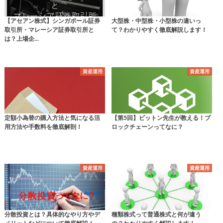
【アセアン株式】シンガポール証券
大型株・中型株・小型株の違いっ
取引所・マレーシア証券取引所と
て？わかりやすく徹底解説します！
は？上場企…
資産運用
資産運用
定額小為替の購入方法と気になる活
【第5回】ビットン先生が教える！ブ
用方法や手数料を徹底解剖！
ロックチェーンってなに？
資産運用
資産運用
分散投資とは？具体的なやり方やデ
種類株式って普通株式と何が違う