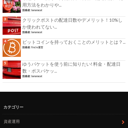
用方法をわかりや...
投稿者:
bananacat
クリックポストの配達日数やデメリット！10%し
か使われてない...
投稿者:
bananacat
ビットコインを持っておくことのメリットとは？...
投稿者:
fincle運営
ゆうパケットを使う前に知りたい! 料金・配達日
数・ポスパケッ...
投稿者:
bananacat
カテゴリー
資産運用