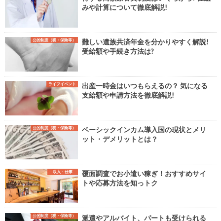
みや計算について徹底解説!
公的制度（税・保険等）
難しい遺族共済年金を分かりやすく解説!
受給額や手続き方法は?
ライフイベント
出産一時金はいつもらえるの？ 気になる
支給額や申請方法を徹底解説!
公的制度（税・保険等）
ベーシックインカム導入国の現状とメリ
ット・デメリットとは？
収入・仕事
覆面調査でお小遣い稼ぎ！おすすめサイ
トや応募方法を知っトク
公的制度（税・保険等）
派遣やアルバイト、パートも受けられる