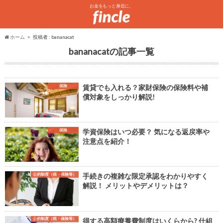
お金をもっと身近に。
ホーム
投稿者 : bananacat
bananacat
保険
賃貸でも入れる？家財保険の保険料や補
償対象をしっかり解説!
保険
学資保険はいつ必要？ 気になる返戻率や
注意点を紹介！
公的制度（税・保険等）
手続きの複雑な限定承認をわかりやすく
解説！ メリットやデメリットは？
公的制度（税・保険等）
得する高額療養費制度はいくらから? 仕組