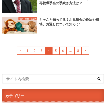
再就職手当の手続き方法は？
節約・貯金・生活費
ちゃんと知ってる？お見舞金の作法や相
場、お返しについて知ろう!
<
1
2
3
4
5
6
…
8
>
カテゴリー