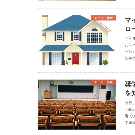
マ
ローン・借金
ロ
マイ
おく
ーン
の年
奨
ローン・借金
を
高校
が低
還で
す返