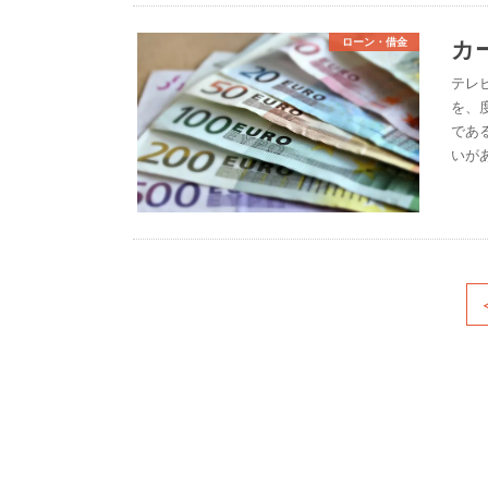
カ
ローン・借金
テレ
を、
であ
いが