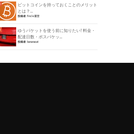
ビットコインを持っておくことのメリット
とは？...
投稿者:
fincle運営
ゆうパケットを使う前に知りたい! 料金・
配達日数・ポスパケッ...
投稿者:
bananacat