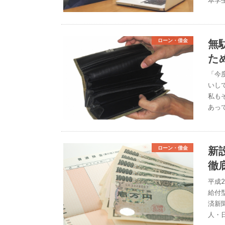
無
ローン・借金
た
「今
いし
私も
あっ
新
ローン・借金
徹
平成
給付
済新聞
人・