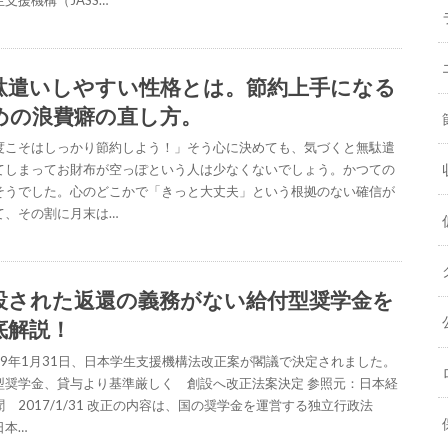
駄遣いしやすい性格とは。節約上手になる
めの浪費癖の直し方。
度こそはしっかり節約しよう！」そう心に決めても、気づくと無駄遣
てしまってお財布が空っぽという人は少なくないでしょう。かつての
そうでした。心のどこかで「きっと大丈夫」という根拠のない確信が
て、その割に月末は…
設された返還の義務がない給付型奨学金を
底解説！
29年1月31日、日本学生支援機構法改正案が閣議で決定されました。
型奨学金、貸与より基準厳しく 創設へ改正法案決定 参照元：日本経
 2017/1/31 改正の内容は、国の奨学金を運営する独立行政法
日本…