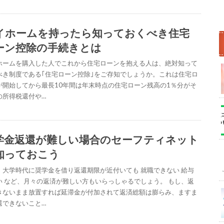
イホームを持ったら知っておくべき住宅
ーン控除の手続きとは
ホームを購入した人でこれから住宅ローンを抱える人は、絶対知って
べき制度である｢住宅ローン控除｣をご存知でしょうか。これは住宅ロ
が開始してから最長10年間は年末時点の住宅ローン残高の1％分がそ
の所得税還付や…
学金返還が難しい場合のセーフティネット
知っておこう
、大学時代に奨学金を借り返還期限が近付いても 就職できない 給与
い など、月々の返済が難しい方もいらっしゃるでしょう。 もし、返
きないまま放置すれば延滞金が付加されて返済総額は膨らみ、ますま
還できないこと…