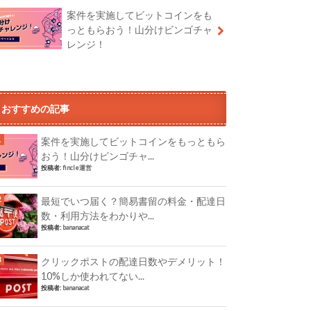
案件を実施してビットコインをも
っともらおう！山分けビンゴチャ
レンジ！
おすすめの記事
案件を実施してビットコインをもっともら
おう！山分けビンゴチャ...
投稿者:
fincle運営
最短でいつ届く？簡易書留の料金・配達日
数・利用方法をわかりや...
投稿者:
bananacat
クリックポストの配達日数やデメリット！
10%しか使われてない...
投稿者:
bananacat