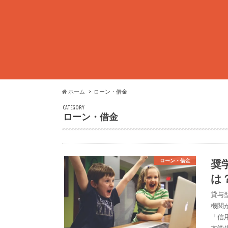
ホーム
ローン・借金
CATEGORY
ローン・借金
奨
ローン・借金
は
貸与
機関
「信
本学生