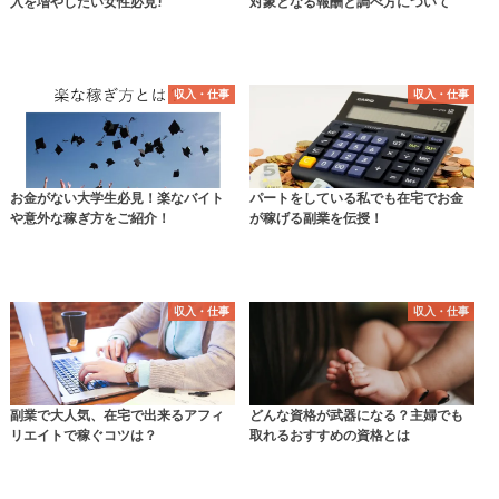
入を増やしたい女性必見!
対象となる報酬と調べ方について
収入・仕事
収入・仕事
お金がない大学生必見！楽なバイト
パートをしている私でも在宅でお金
や意外な稼ぎ方をご紹介！
が稼げる副業を伝授！
収入・仕事
収入・仕事
副業で大人気、在宅で出来るアフィ
どんな資格が武器になる？主婦でも
リエイトで稼ぐコツは？
取れるおすすめの資格とは