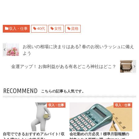
収入・仕事
40代
女性
資格
お祝いの相場に決まりはある? 春のお祝いラッシュに備え
よう
金運アップ！ お御利益がある有名どころ神社はどこ？
RECOMMEND
こちらの記事も人気です。
収入・仕事
収入・仕事
自宅でできるおすすめアルバイト! 収
会社勤めの方必見！標準月額報酬の