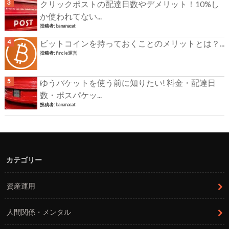
クリックポストの配達日数やデメリット！10%し
か使われてない...
投稿者:
bananacat
ビットコインを持っておくことのメリットとは？...
投稿者:
fincle運営
ゆうパケットを使う前に知りたい! 料金・配達日
数・ポスパケッ...
投稿者:
bananacat
カテゴリー
資産運用
人間関係・メンタル