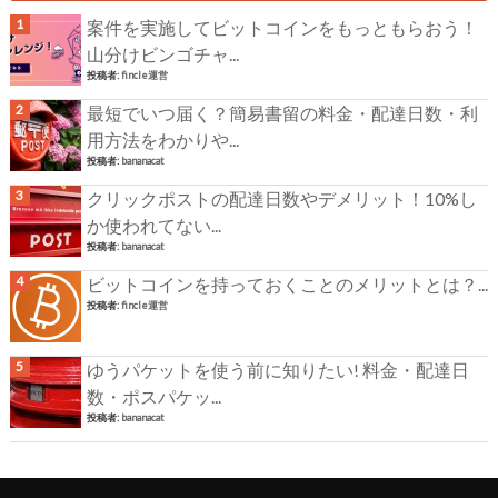
案件を実施してビットコインをもっともらおう！
山分けビンゴチャ...
投稿者:
fincle運営
最短でいつ届く？簡易書留の料金・配達日数・利
用方法をわかりや...
投稿者:
bananacat
クリックポストの配達日数やデメリット！10%し
か使われてない...
投稿者:
bananacat
ビットコインを持っておくことのメリットとは？...
投稿者:
fincle運営
ゆうパケットを使う前に知りたい! 料金・配達日
数・ポスパケッ...
投稿者:
bananacat