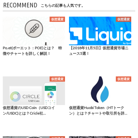
RECOMMEND
こちらの記事も人気です。
仮想通貨
仮想通貨
Po.et(ポーエット：POE)とは？ 特
【2018年11月5日】仮想通貨市場ニ
徴やチャートを詳しく解説！
ュース5選！
仮想通貨
仮想通貨
仮想通貨のUSD Coin（USDコイ
仮想通貨Huobi Token（HTトーク
ン/USDC)とは？Cricle社…
ン）とは？チャートや取引所を詳…