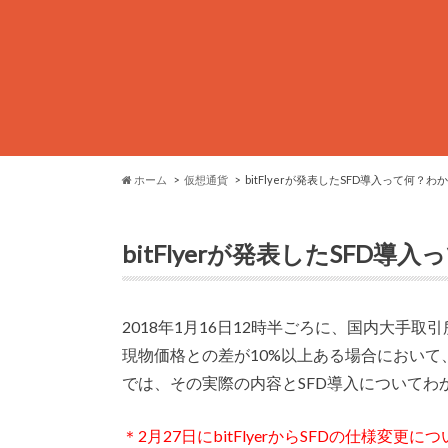
ホーム
仮想通貨
bitFlyerが発表したSFD導入って何？
bitFlyerが発表したSFD
2018年1月16日12時半ごろに、国内大手取引所で
現物価格との差が10%以上ある場合において
では、その実際の内容とSFD導入について
＊2月27日にbitFlyerからSFDの仕様