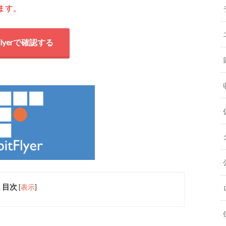
ます。
tFlyerで確認する
目次
[
表示
]