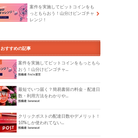
案件を実施してビットコインをも
っともらおう！山分けビンゴチャ
レンジ！
おすすめの記事
案件を実施してビットコインをもっともら
おう！山分けビンゴチャ...
投稿者:
fincle運営
最短でいつ届く？簡易書留の料金・配達日
数・利用方法をわかりや...
投稿者:
bananacat
クリックポストの配達日数やデメリット！
10%しか使われてない...
投稿者:
bananacat