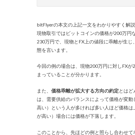
bitFlyerの本文の上記一文をわかりやすく
現物取引ではビットコインの価格が200万円なの
230万円で、現物とFX上の値段に乖離が生
態を言います。
今回の例の場合は、現物200万円に対しFXが
まっていることが分かります。
また、
価格乖離が拡大する方向の約定
とはど
は、需要供給のバランスによって価格が変動
高い）という人が多ければ多い人ほど価格は
が高い）場合には価格が下落します。
このことから、先ほどの例と照らし合わせて考