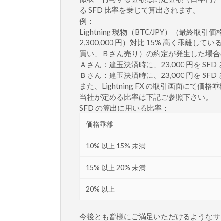
る SFD 比率を乗じて算出されます。
例：
Lightning 現物（BTC/JPY）（最終取引価格
2,300,000 円）対比 15% 高く乖離しているときに
買い、Ｂさん売り）の約定が発生した場合の 
Ａさん：建玉決済時に、23,000 円を SFD
Ｂさん：建玉決済時に、23,000 円を SFD
また、Lightning FX の取引画面に
当社が定める比率は下記ご参照下さい。
SFD の算出に用いる比率：
価格乖離
10% 以上 15% 未満
15% 以上 20% 未満
20% 以上
今後とも皆様にご満足いただけるようなサ