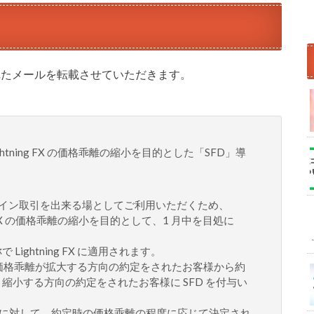
送られたメールを転載させていただきます。
 Lightning FX の価格乖離の縮小を目的とした「SFD」導
ビットコイン取引を出来る場としてご利用いただくため、
tning FX の価格乖離の縮小を目的として、1 月中を目処に
略称で Lightning FX に適用されます。
、価格乖離が拡大する方向の約定をされたお客様から約
、縮小する方向の約定をされたお客様に SFD を付与い
に対して、約定時の価格乖離の程度に応じて決定され