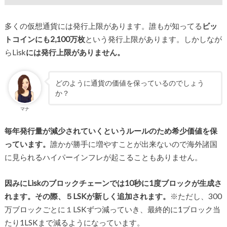
多くの仮想通貨には発行上限があります。誰もが知ってる
ビッ
トコインにも2,100万枚
という発行上限があります。しかしなが
らLisk
には発行上限がありません。
どのように通貨の価値を保っているのでしょう
か？
マナ
毎年発行量が減少されていくというルールのため希少価値を保
っています。
誰かが勝手に増やすことが出来ないので海外諸国
に見られるハイパーインフレが起こることもありません。
因みにLiskのブロックチェーンでは10秒に1度ブロックが生成さ
れます。その際、５LSKが新しく追加されます。
※ただし、300
万ブロックごとに１LSKずつ減っていき、最終的に1ブロック当
たり1LSKまで減るようになっています。