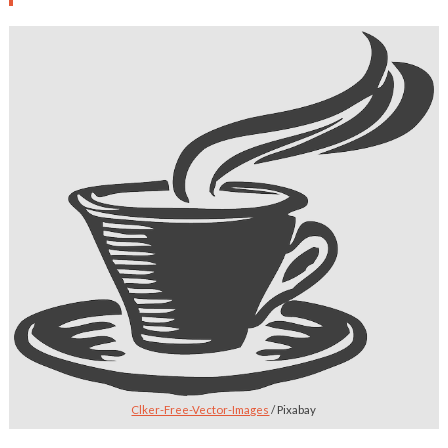
Clker-Free-Vector-Images
/ Pixabay