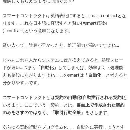
理解してもらえるように頑張ります♪
スマートコントラクトは英語表記にすると…smart contractとな
ります。これを日本語に直訳すると賢い(=smart)契約
(=contract)という意味になります。
賢い人って、計算が早かったり、処理能力が高いですよね…
じゃあこれを人からシステムに置き換えてみると…処理スピー
ドが速い…つまり
「自動化」
してしまえば、効率よく・処理能
力も格段にあがりますよね！このsmartは
「自動化」
と考えると
分かりやすいです。
スマートコントラクトとは
契約の自動化(自動実行される契約)
と
いえます。ここでいう「契約」とは、
書面上で作成された契約
のみをさすのではなく、「取引行動全般」
をさします。
あらゆる契約行動をプログラム化し、自動的に実行しようとす