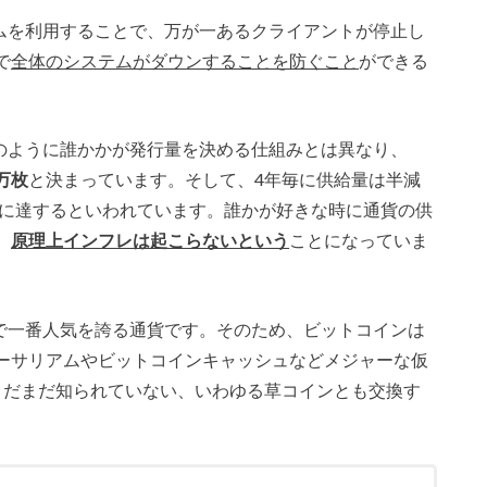
テムを利用することで、万が一あるクライアントが停止し
で
全体のシステムがダウンすることを防ぐこと
ができる
ように誰かかが発行量を決める仕組みとは異なり、
万枚
と決まっています。そして、4年毎に供給量は半減
枚に達するといわれています。誰かが好きな時に通貨の供
、
原理上インフレは起こらないという
ことになっていま
で一番人気を誇る通貨です。そのため、ビットコインは
ーサリアムやビットコインキャッシュなどメジャーな仮
まだまだ知られていない、いわゆる草コインとも交換す