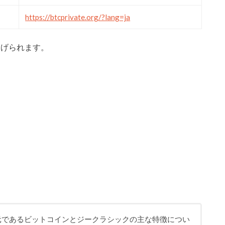
https://btcprivate.org/?lang=ja
挙げられます。
ateの親元であるビットコインとジークラシックの主な特徴につい