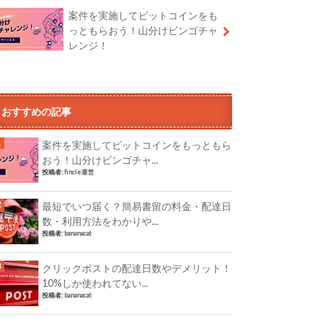
案件を実施してビットコインをも
っともらおう！山分けビンゴチャ
レンジ！
おすすめの記事
案件を実施してビットコインをもっともら
おう！山分けビンゴチャ...
投稿者:
fincle運営
最短でいつ届く？簡易書留の料金・配達日
数・利用方法をわかりや...
投稿者:
bananacat
クリックポストの配達日数やデメリット！
10%しか使われてない...
投稿者:
bananacat