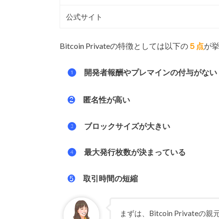
公式サイト
Bitcoin Privateの特徴としては以下の
５点
が
❶
開発者報酬やプレマインの付与がない
❷
匿名性が高い
❸
ブロックサイズが大きい
❹
最大発行枚数が決まっている
❺
取引時間の短縮
まずは、Bitcoin Priv