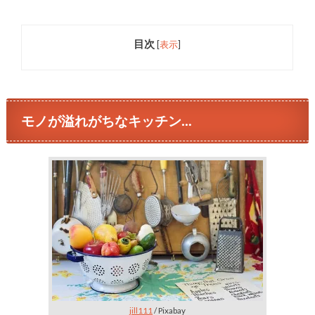
目次
[
表示
]
モノが溢れがちなキッチン…
jill111
/ Pixabay