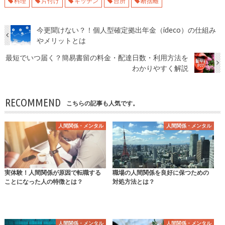
料理
片付け
キッチン
台所
断捨離
今更聞けない？！個人型確定拠出年金（ideco）の仕組み
やメリットとは
最短でいつ届く？簡易書留の料金・配達日数・利用方法を
わかりやすく解説
RECOMMEND
こちらの記事も人気です。
人間関係・メンタル
人間関係・メンタル
実体験！人間関係が原因で転職する
職場の人間関係を良好に保つための
ことになった人の特徴とは？
対処方法とは？
人間関係・メンタル
人間関係・メンタル