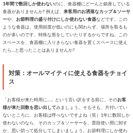
1年間で数回しか使わない
のに、食器棚にどーんと鎮座している
食器がありませんか? 例えば、
来客用のお洒落なカップ＆ソーサ
ー
や、
お節料理の盛り付けにしか使わない食器
などです。この
ような食器は、使用頻度が低いのにも関わらず、場所を取るも
のが多いのです。特殊な形をしていたりするからですね。この
スペースを、食器棚に入りきらない食器を置くスペースに使え
たら…と思ったことはありませんか?
対策：オールマイティに使える食器をチョイ
ス
「お客様が来た時用に…」という言い訳をする前に、その
お客
様が来た回数を思い出して
みましょう。そもそも、片付いてい
ないところに、お客様は呼べないですよね（笑）1年に数回しか
使わないのなら、そのカップ＆ソーサーを、普段使い用に卸す
か、思い切って処分してしまいましょう。お節料理にしか使わ