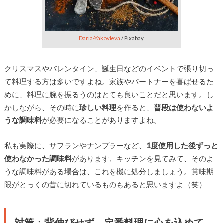
Daria-Yakovleva
/ Pixabay
クリスマスやバレンタイン、誕生日などのイベントで張り切っ
て料理する方は多いですよね。家族やパートナーを喜ばせるた
めに、料理に腕を振るうのはとても良いことだと思います。し
かしながら、その時に
珍しい料理
を作ると、
普段は使わないよ
うな調味料
が必要になることがありますよね。
私も実際に、サフランやナンプラーなど、
1度使用した後ずっと
使わなかった調味料
があります。キッチンを見てみて、そのよ
うな調味料がある場合は、これを機に処分しましょう。賞味期
限がとっくの昔に切れているものもあると思いますよ（笑）
対策：背伸びせず、定番料理に心を込めて