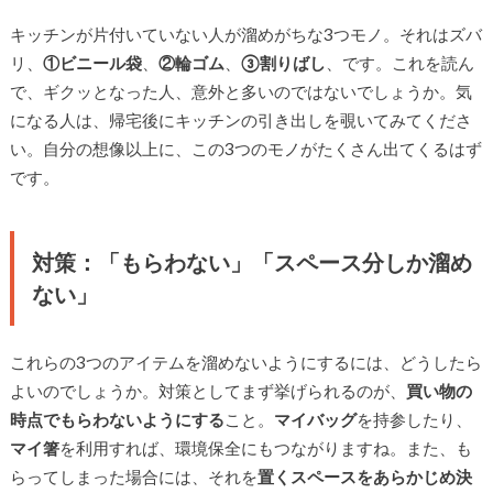
キッチンが片付いていない人が溜めがちな3つモノ。それはズバ
リ、
①ビニール袋
、
②輪ゴム
、
③割りばし
、です。これを読ん
で、ギクッとなった人、意外と多いのではないでしょうか。気
になる人は、帰宅後にキッチンの引き出しを覗いてみてくださ
い。自分の想像以上に、この3つのモノがたくさん出てくるはず
です。
対策：「もらわない」「スペース分しか溜め
ない」
これらの3つのアイテムを溜めないようにするには、どうしたら
よいのでしょうか。対策としてまず挙げられるのが、
買い物の
時点でもらわないようにする
こと。
マイバッグ
を持参したり、
マイ箸
を利用すれば、環境保全にもつながりますね。また、も
らってしまった場合には、それを
置くスペースをあらかじめ決