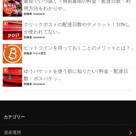
最短でいつ届く？簡易書留の料金・配達日数・利
用方法をわかりや...
投稿者:
bananacat
クリックポストの配達日数やデメリット！10%し
か使われてない...
投稿者:
bananacat
ビットコインを持っておくことのメリットとは？...
投稿者:
fincle運営
ゆうパケットを使う前に知りたい! 料金・配達日
数・ポスパケッ...
投稿者:
bananacat
カテゴリー
資産運用