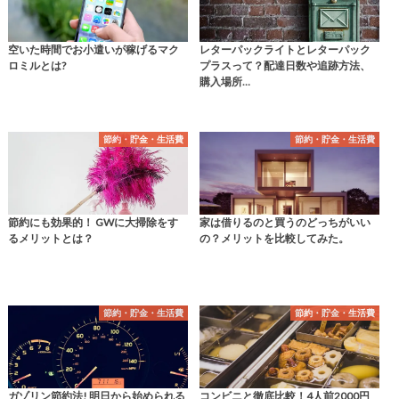
空いた時間でお小遣いが稼げるマク
レターパックライトとレターパック
ロミルとは?
プラスって？配達日数や追跡方法、
購入場所…
節約・貯金・生活費
節約・貯金・生活費
節約にも効果的！ GWに大掃除をす
家は借りるのと買うのどっちがいい
るメリットとは？
の？メリットを比較してみた。
節約・貯金・生活費
節約・貯金・生活費
ガゾリン節約法! 明日から始められる
コンビニと徹底比較！4人前2000円