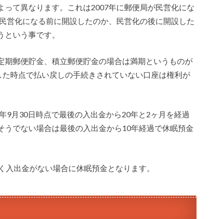
って異なります。これは2007年に郵便局が民営化にな
の民営化になる前に開設したのか、民営化の後に開設した
うという事です。
定期郵便貯金、積立郵便貯金の場合は満期というものが
過した時点で払い戻しの手続きされていない口座は権利が
年9月30日時点で最後の入出金から20年と2ヶ月を経過
そうでない場合は最後の入出金から10年経過で休眠預金
たく入出金がない場合に休眠預金となります。