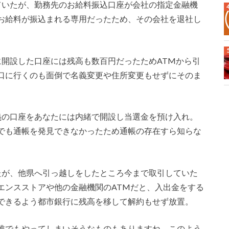
ていたが、勤務先のお給料振込口座が会社の指定金融機
お給料が振込まれる専用だったため、その会社を退社し
に開設した口座には残高も数百円だったためATMから引
口に行くのも面倒で名義変更や住所変更もせずにそのま
義の口座をあなたには内緒で開設し当選金を預け入れ。
でも通帳を発見できなかったため通帳の存在すら知らな
たが、他県へ引っ越しをしたところ今まで取引していた
エンスストアや他の金融機関のATMだと、入出金をする
できるよう都市銀行に残高を移して解約もせず放置。
誰でもやってしまいそうなものもありますね。このよう