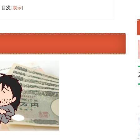
目次
[
表示
]