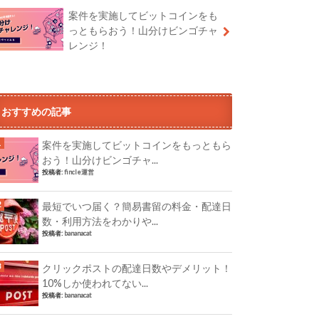
案件を実施してビットコインをも
っともらおう！山分けビンゴチャ
レンジ！
おすすめの記事
案件を実施してビットコインをもっともら
おう！山分けビンゴチャ...
投稿者:
fincle運営
最短でいつ届く？簡易書留の料金・配達日
数・利用方法をわかりや...
投稿者:
bananacat
クリックポストの配達日数やデメリット！
10%しか使われてない...
投稿者:
bananacat