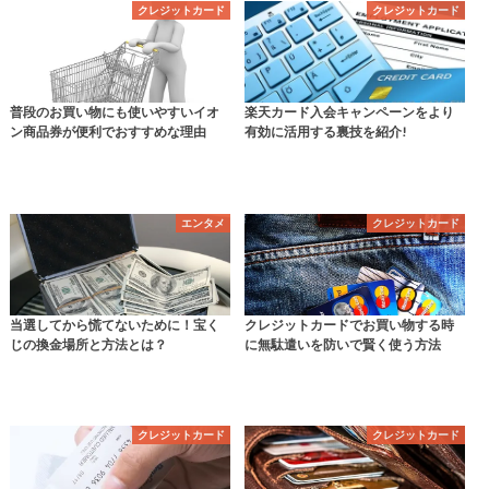
クレジットカード
クレジットカード
普段のお買い物にも使いやすいイオ
楽天カード入会キャンペーンをより
ン商品券が便利でおすすめな理由
有効に活用する裏技を紹介!
エンタメ
クレジットカード
当選してから慌てないために！宝く
クレジットカードでお買い物する時
じの換金場所と方法とは？
に無駄遣いを防いで賢く使う方法
クレジットカード
クレジットカード