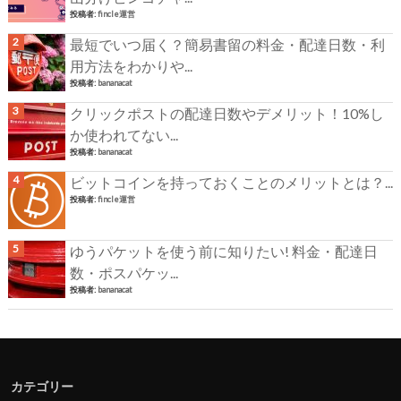
投稿者:
fincle運営
最短でいつ届く？簡易書留の料金・配達日数・利
用方法をわかりや...
投稿者:
bananacat
クリックポストの配達日数やデメリット！10%し
か使われてない...
投稿者:
bananacat
ビットコインを持っておくことのメリットとは？...
投稿者:
fincle運営
ゆうパケットを使う前に知りたい! 料金・配達日
数・ポスパケッ...
投稿者:
bananacat
カテゴリー