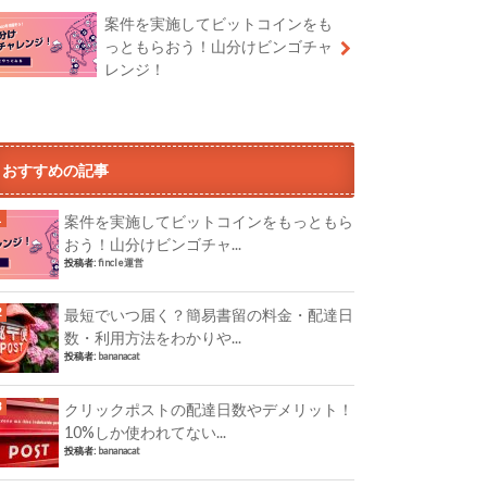
案件を実施してビットコインをも
っともらおう！山分けビンゴチャ
レンジ！
おすすめの記事
案件を実施してビットコインをもっともら
おう！山分けビンゴチャ...
投稿者:
fincle運営
最短でいつ届く？簡易書留の料金・配達日
数・利用方法をわかりや...
投稿者:
bananacat
クリックポストの配達日数やデメリット！
10%しか使われてない...
投稿者:
bananacat