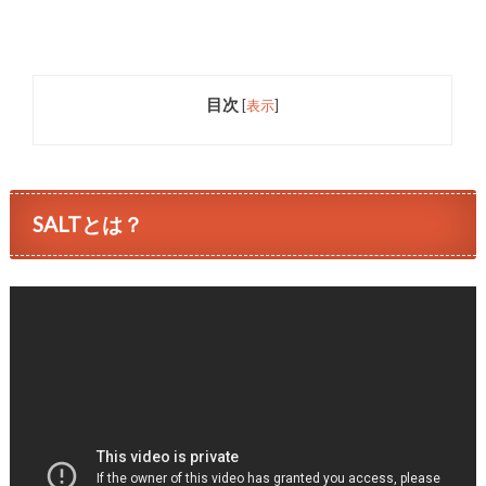
目次
[
表示
]
SALTとは？