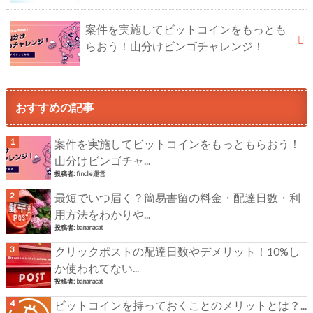
案件を実施してビットコインをもっとも
らおう！山分けビンゴチャレンジ！
おすすめの記事
案件を実施してビットコインをもっともらおう！
山分けビンゴチャ...
投稿者:
fincle運営
最短でいつ届く？簡易書留の料金・配達日数・利
用方法をわかりや...
投稿者:
bananacat
クリックポストの配達日数やデメリット！10%し
か使われてない...
投稿者:
bananacat
ビットコインを持っておくことのメリットとは？...