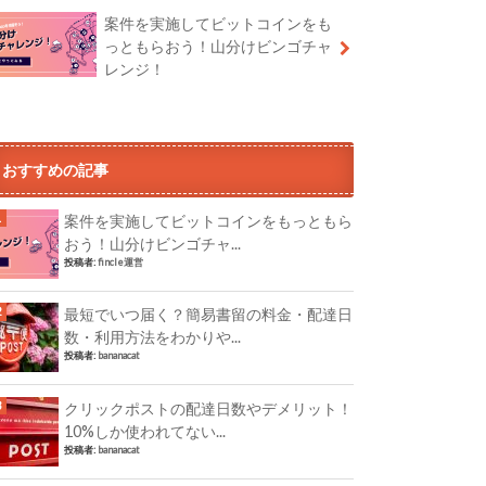
案件を実施してビットコインをも
っともらおう！山分けビンゴチャ
レンジ！
おすすめの記事
案件を実施してビットコインをもっともら
おう！山分けビンゴチャ...
投稿者:
fincle運営
最短でいつ届く？簡易書留の料金・配達日
数・利用方法をわかりや...
投稿者:
bananacat
クリックポストの配達日数やデメリット！
10%しか使われてない...
投稿者:
bananacat