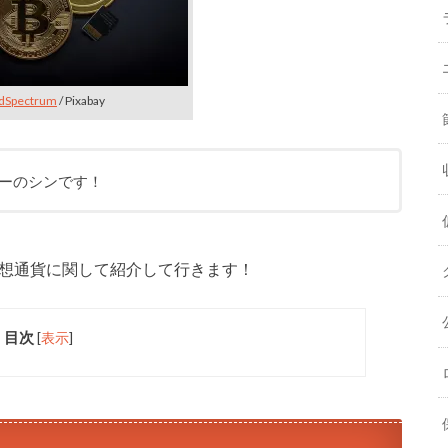
dSpectrum
/ Pixabay
イターのシンです！
いう仮想通貨に関して紹介して行きます！
目次
[
表示
]