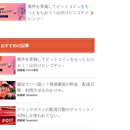
案件を実施してビットコインをも
っともらおう！山分けビンゴチャ
レンジ！
おすすめの記事
案件を実施してビットコインをもっともら
おう！山分けビンゴチャ...
投稿者:
fincle運営
最短でいつ届く？簡易書留の料金・配達日
数・利用方法をわかりや...
投稿者:
bananacat
クリックポストの配達日数やデメリット！
10%しか使われてない...
投稿者:
bananacat