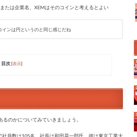
または企業名、XEMはそのコインと考えるとよい
コインは円というのと同じ感じだね
目次
[
表示
]
あるのかについてみていきましょう。
日で社員数は105名。社長は和田晃一郎氏。彼は東京工業大