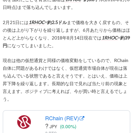
日時点)まで落ち込んでしまいます。
2月21日には
1RHOC
=
約2.5ドル
まで価格を大きく戻すもの、そ
の後は上がり下がりを繰り返しますが、6月あたりから価格はほ
とんど上がらなくなり、2018年8月14日現在では
1RHOC
=
約39
円
になってしまいました。
現在は他の仮想通貨と同様の価格変動をしているので、RChain
自体に問題があるわけではなく、仮想通貨市場自体が現在は落
ち込んでいる状態であると言えそうです。とはいえ、価格は上
昇下降を繰り返します。長期的な目で見れば当たり前の現象と
言えます。ポジティブに考えれば、今が買い時と言えるでしょ
う。
RChain (REV)
?
(0.00%)
JPY