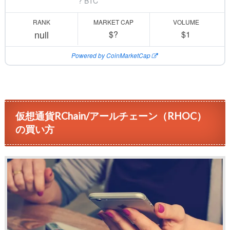
? BTC
RANK
MARKET CAP
VOLUME
null
$?
$1
Powered by CoinMarketCap
仮想通貨RChain/アールチェーン（RHOC）
の買い方