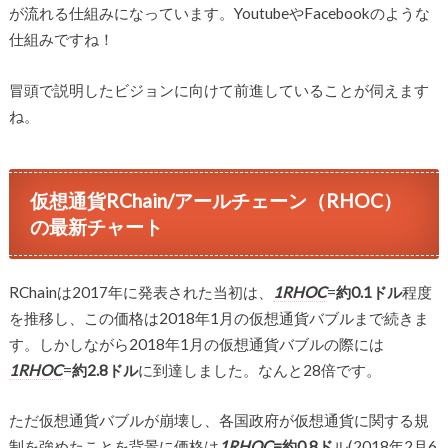
が流れる仕組みになっています。YoutubeやFacebookのような
仕組みですね！
冒頭で説明したビジョンに向けて前進していることが伺えます
ね。
仮想通貨RChain/アールチェーン（RHOC）
の最新チャート
RChainは2017年に発表された当初は、
1RHOC
=
約0.1ドル
程度
を推移し、この価格は2018年1月の仮想通貨バブルまで続きま
す。しかしながら2018年1月の仮想通貨バブルの際には
1RHOC
=
約2.8ドル
に到達しました。なんと28倍です。
ただ仮想通貨バブルが崩壊し、各国政府が仮想通貨に関する規
制を強めたことを背景に価格は
1RHOC
=約0.8ド
ル(2018年2月6