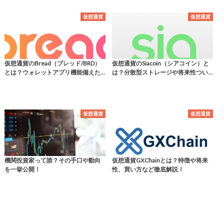
仮想通貨
仮想通貨
仮想通貨のBread（ブレッド/BRD）
仮想通貨のSiacoin（シアコイン）と
とは？ウォレットアプリ機能備えた…
は？分散型ストレージや将来性つい…
仮想通貨
仮想通貨
機関投資家って誰？その手口や動向
仮想通貨GXChainとは？特徴や将来
を一挙公開！
性、買い方など徹底解説！