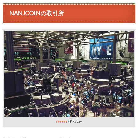
NANJCOINの取引所
skeeze
/ Pixabay