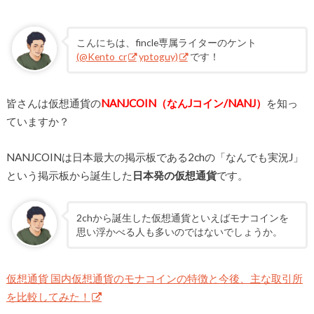
こんにちは、fincle専属ライターのケント
(@Kento_cr
yptoguy)
です！
皆さんは仮想通貨の
NANJCOIN（なんJコイン/NANJ）
を知っ
ていますか？
NANJCOINは日本最大の掲示板である2chの「なんでも実況J」
という掲示板から誕生した
日本発の仮想通貨
です。
2chから誕生した仮想通貨といえばモナコインを
思い浮かべる人も多いのではないでしょうか。
仮想通貨 国内仮想通貨のモナコインの特徴と今後、主な取引所
を比較してみた！