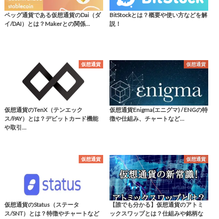
ペッグ通貨である仮想通貨のDai（ダ
BitStockとは？概要や使い方などを解
イ/DAI）とは？Makerとの関係…
説！
仮想通貨
仮想通貨
仮想通貨のTenX（テンエック
仮想通貨Enigma(エニグマ) / ENGの特
ス/PAY）とは？デビットカード機能
徴や仕組み、チャートなど…
や取引…
仮想通貨
仮想通貨
仮想通貨のStatus（ステータ
【誰でも分かる】仮想通貨のアトミ
ス/SNT）とは？特徴やチャートなど
ックスワップとは？仕組みや銘柄な