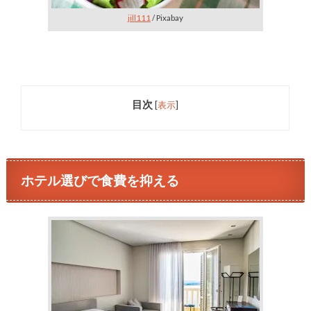
jill111
/ Pixabay
目次
[
表示
]
ホテル選びで食費を抑える