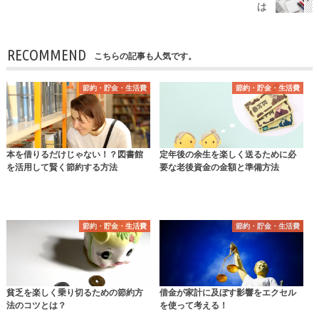
は
RECOMMEND
こちらの記事も人気です。
節約・貯金・生活費
節約・貯金・生活費
本を借りるだけじゃない！？図書館
定年後の余生を楽しく送るために必
を活用して賢く節約する方法
要な老後資金の金額と準備方法
節約・貯金・生活費
節約・貯金・生活費
貧乏を楽しく乗り切るための節約方
借金が家計に及ぼす影響をエクセル
法のコツとは？
を使って考える！