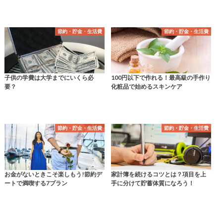
節約・貯金・生活費
節約・貯金・生活費
子供の学費は大学までにいくら必
100円以下で作れる！最高級の手作り
要？
化粧品で始めるスキンケア
節約・貯金・生活費
節約・貯金・生活費
お金がないときこそ楽しもう!節約デ
家計簿を続けるコツとは？項目を上
ートで満喫する7プラン
手に分けて貯蓄体質になろう！