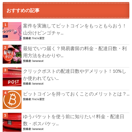
おすすめの記事
案件を実施してビットコインをもっともらおう！
山分けビンゴチャ...
投稿者:
fincle運営
最短でいつ届く？簡易書留の料金・配達日数・利
用方法をわかりや...
投稿者:
bananacat
クリックポストの配達日数やデメリット！10%し
か使われてない...
投稿者:
bananacat
ビットコインを持っておくことのメリットとは？...
投稿者:
fincle運営
ゆうパケットを使う前に知りたい! 料金・配達日
数・ポスパケッ...
投稿者:
bananacat