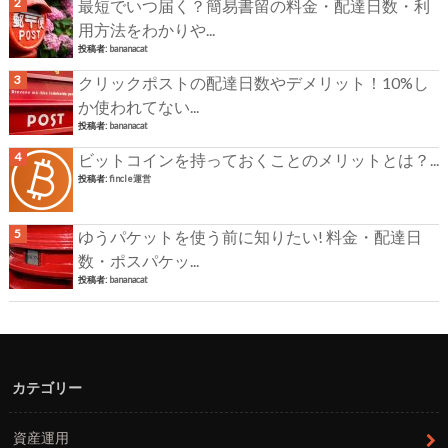
最短でいつ届く？簡易書留の料金・配達日数・利
用方法をわかりや...
投稿者:
bananacat
クリックポストの配達日数やデメリット！10%し
か使われてない...
投稿者:
bananacat
ビットコインを持っておくことのメリットとは？...
投稿者:
fincle運営
ゆうパケットを使う前に知りたい! 料金・配達日
数・ポスパケッ...
投稿者:
bananacat
カテゴリー
資産運用