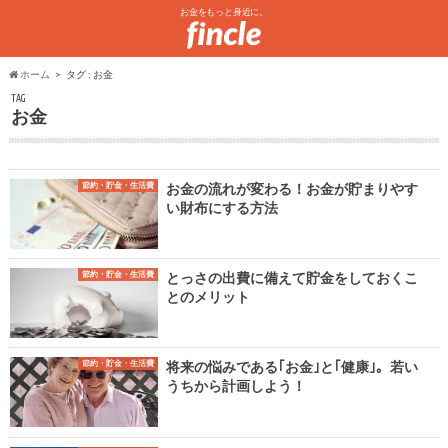
お金をもっと身近に。
ホーム
タグ : お金
TAG
お金
節約・貯金・生活費
お金の流れが変わる！お金が貯まりやす
い財布にする方法
節約・貯金・生活費
とっさの出費に備えて貯金をしておくこ
とのメリット
節約・貯金・生活費
将来の悩みである｢お金｣と｢健康｣。若い
うちから計画しよう！