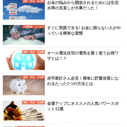
節約・貯金・生活費
お金の悩みから開放されるためには生活
水準の見直しが大事だった！
人間関係・メンタル
すぐに実践できる! お金に困らない人がや
っている簡単な習慣
節約・貯金・生活費
オール電化住宅の電気を賢く使うお得ワ
ザとは！？
節約・貯金・生活費
赤字家計さん必見！簡単に貯蓄体質にな
れるたった1つの方法とは
節約・貯金・生活費
金運アップにオススメの人気パワースポ
ット12選