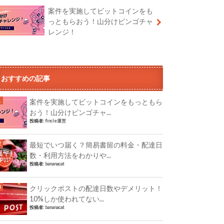
案件を実施してビットコインをも
っともらおう！山分けビンゴチャ
レンジ！
おすすめの記事
案件を実施してビットコインをもっともら
おう！山分けビンゴチャ...
投稿者:
fincle運営
最短でいつ届く？簡易書留の料金・配達日
数・利用方法をわかりや...
投稿者:
bananacat
クリックポストの配達日数やデメリット！
10%しか使われてない...
投稿者:
bananacat