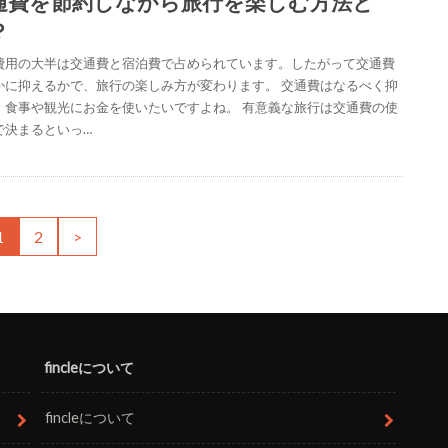
通費を節約しながら旅行を楽しむ方法と
？
費用の大半は交通費と宿泊費で占められています。したがって交通費
かに抑えるかで、旅行の楽しみ方が変わります。 交通費はなるべく抑
、食事や観光にお金を使いたいですよね。 有意義な旅行は交通費の使
で決まるといっ…
1
2
>
fincleについて
fincleについて