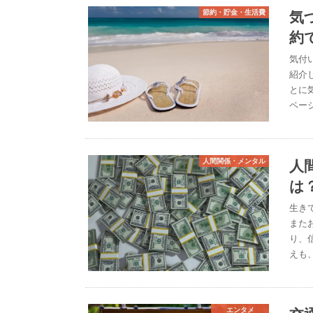
気
節約・貯金・生活費
約
気付
紹介
とに
ペー
人
人間関係・メンタル
は
生き
また
り、
えも
エンタメ