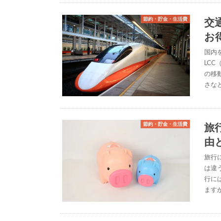
交
節約・貯金・生活費
お
国内
LC
の移
さな
旅
節約・貯金・生活費
由
旅行
は違
行に
ます