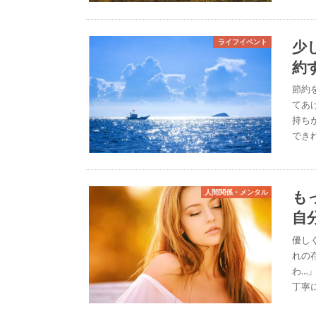
少
ライフイベント
約
節約
てあ
持ち
でき
も
人間関係・メンタル
自
優し
れの
わ…
丁寧