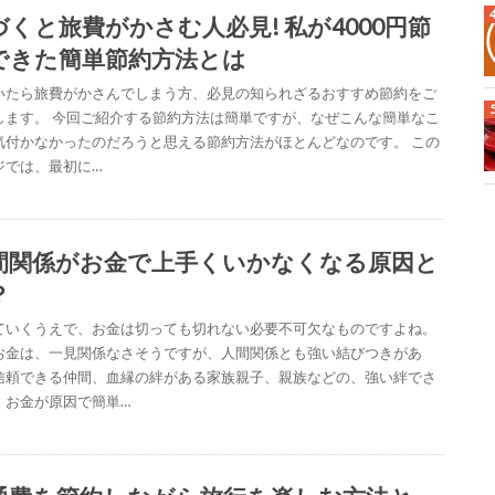
づくと旅費がかさむ人必見! 私が4000円節
できた簡単節約方法とは
いたら旅費がかさんでしまう方、必見の知られざるおすすめ節約をご
します。 今回ご紹介する節約方法は簡単ですが、なぜこんな簡単なこ
気付かなかったのだろうと思える節約方法がほとんどなのです。 この
ジでは、最初に…
間関係がお金で上手くいかなくなる原因と
？
ていくうえで、お金は切っても切れない必要不可欠なものですよね。
お金は、一見関係なさそうですが、人間関係とも強い結びつきがあ
信頼できる仲間、血縁の絆がある家族親子、親族などの、強い絆でさ
、お金が原因で簡単…