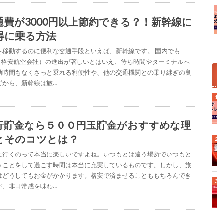
通費が3000円以上節約できる？！新幹線に
得に乗る方法
を移動するのに便利な交通手段といえば、新幹線です。 国内でも
C（格安航空会社）の進出が著しいとはいえ、待ち時間やターミナルへ
動時間もなくさっと乗れる利便性や、他の交通機関との乗り継ぎの良
どから、新幹線は旅…
行貯金なら５００円玉貯金がおすすめな理
とそのコツとは？
に行くのって本当に楽しいですよね。いつもとは違う場所でいつもと
うことをして過ごす時間は本当に充実しているものです。しかし、旅
はどうしてもお金がかかります。格安で済ませることももちろんでき
が、非日常感を味わ…