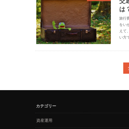
交
は
旅行
をい
えて
い方
カテゴリー
資産運用