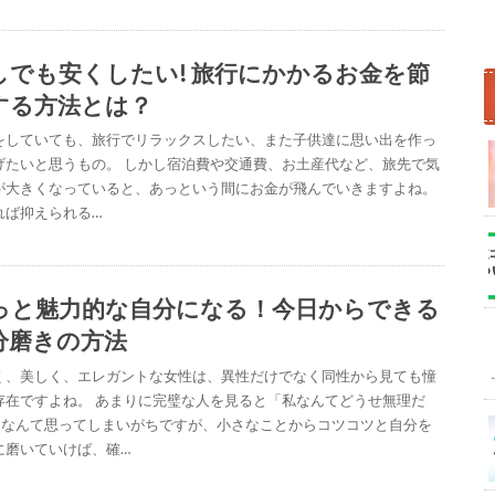
しでも安くしたい! 旅行にかかるお金を節
する方法とは？
をしていても、旅行でリラックスしたい、また子供達に思い出を作っ
げたいと思うもの。 しかし宿泊費や交通費、お土産代など、旅先で気
が大きくなっていると、あっという間にお金が飛んでいきますよね。
れば抑えられる…
っと魅力的な自分になる！今日からできる
分磨きの方法
く、美しく、エレガントな女性は、異性だけでなく同性から見ても憧
存在ですよね。 あまりに完璧な人を見ると「私なんてどうせ無理だ
」なんて思ってしまいがちですが、小さなことからコツコツと自分を
に磨いていけば、確…