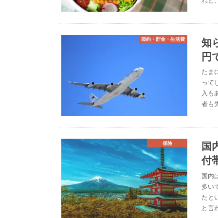
知
節約・貯金・生活費
円
たま
って
入も
者も
国
保険
付
国内
多い
たと
と言