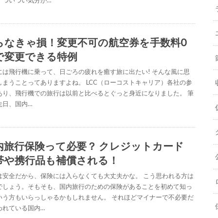
らなきゃ損！変更不可の航空券を手数料0
で変更できる特例
には飛行機に乗って、日ごろの疲れを癒す旅に出たい! そんな風に思
しまうことってありますよね。 LCC（ローコストキャリア）各社の参
あり、飛行機での旅行は以前と比べるとぐっと身近になりました。 筆
先日、国内…
内旅行保険って必要？ クレジットカード
帯や携行品も補償される！
は安全だから、保険には入らなくても大丈夫かな。 こう思われる方は
でしょう。そもそも、国内旅行のための保険があることを初めて知っ
いう方もいらっしゃるかもしれません。 それほどマイナーで不必要だ
われている国内…