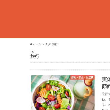
ホーム
タグ : 旅行
TAG
旅行
実
節約・貯金・生活費
節
旅行
ね。
るこ
れど