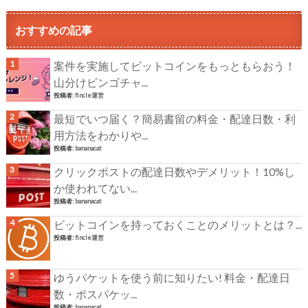
おすすめの記事
案件を実施してビットコインをもっともらおう！
山分けビンゴチャ...
投稿者:
fincle運営
最短でいつ届く？簡易書留の料金・配達日数・利
用方法をわかりや...
投稿者:
bananacat
クリックポストの配達日数やデメリット！10%し
か使われてない...
投稿者:
bananacat
ビットコインを持っておくことのメリットとは？...
投稿者:
fincle運営
ゆうパケットを使う前に知りたい! 料金・配達日
数・ポスパケッ...
投稿者:
bananacat