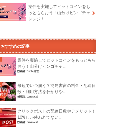
案件を実施してビットコインをも
っともらおう！山分けビンゴチャ
レンジ！
おすすめの記事
案件を実施してビットコインをもっともら
おう！山分けビンゴチャ...
投稿者:
fincle運営
最短でいつ届く？簡易書留の料金・配達日
数・利用方法をわかりや...
投稿者:
bananacat
クリックポストの配達日数やデメリット！
10%しか使われてない...
投稿者:
bananacat