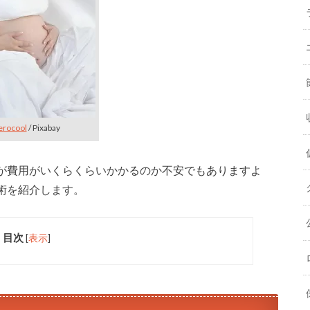
erocool
/ Pixabay
が費用がいくらくらいかかるのか不安でもありますよ
術を紹介します。
目次
[
表示
]