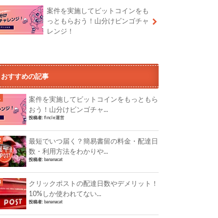
案件を実施してビットコインをも
っともらおう！山分けビンゴチャ
レンジ！
おすすめの記事
案件を実施してビットコインをもっともら
おう！山分けビンゴチャ...
投稿者:
fincle運営
最短でいつ届く？簡易書留の料金・配達日
数・利用方法をわかりや...
投稿者:
bananacat
クリックポストの配達日数やデメリット！
10%しか使われてない...
投稿者:
bananacat