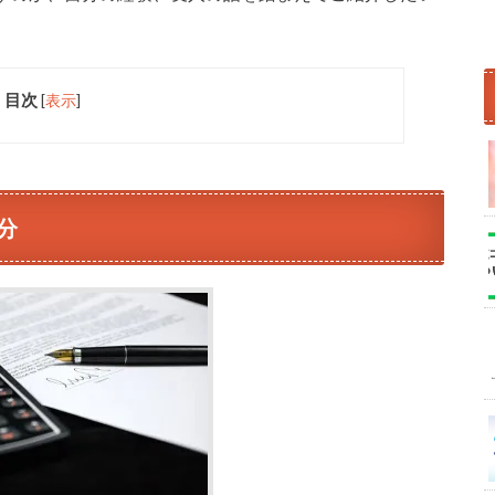
目次
[
表示
]
分