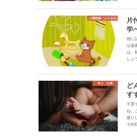
片
人間関係・メンタル
学
他に
は遠
は、
しょ
ど
収入・仕事
す
子育
ね。
盛り
で6