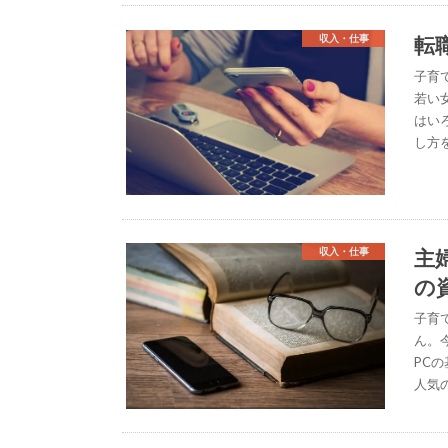
転
収入・仕事
子育
若い
はい
し方
主
収入・仕事
の
子育
ん。
PC
人気