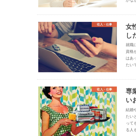
女
収入・仕事
し
就職
資格
はあ
たい
専
収入・仕事
い
結婚
たい
って
る人