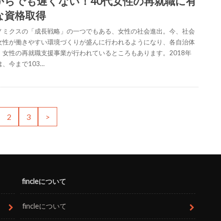
からでも遅くない！40代女性の再就職に有
な資格取得
ノミクスの「成長戦略」の一つでもある、女性の社会進出。今、社会
女性が働きやすい環境づくりが盛んに行われるようになり、各自治体
、女性の再就職支援事業が行われているところもあります。2018年
、今まで103…
2
3
>
fincleについて
fincleについて