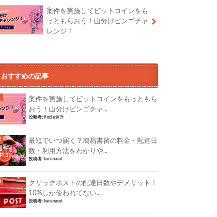
案件を実施してビットコインをも
っともらおう！山分けビンゴチャ
レンジ！
おすすめの記事
案件を実施してビットコインをもっともら
おう！山分けビンゴチャ...
投稿者:
fincle運営
最短でいつ届く？簡易書留の料金・配達日
数・利用方法をわかりや...
投稿者:
bananacat
クリックポストの配達日数やデメリット！
10%しか使われてない...
投稿者:
bananacat