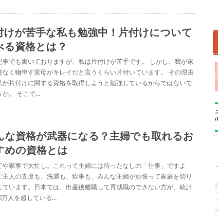
付けが苦手な私も勉強中！片付けについて
べる資格とは？
記事でも書いておりますが、私は片付けが苦手です。 しかし、我が家
慮なく物申す実母がキレイだと言うくらい片付いています。 その理由
私が片付けに関する資格を取得しようと勉強しているからではないで
うか。 そこで…
んな資格が武器になる？主婦でも取れるお
すめの資格とは
てや家事で大忙し。これって主婦には待ったなしの「仕事」ですよ
ご主人の支度も、洗濯も、炊事も、みんな主婦が頑張って家庭を切り
しています。日本では、出産後離職して再就職のできない方が、統計
00万人を超している…