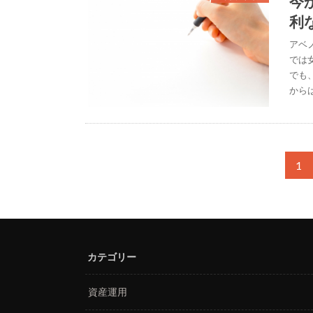
今
利
アベ
では
でも
からは
1
カテゴリー
資産運用