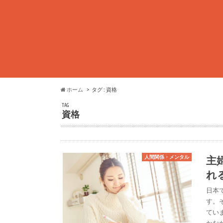
ホーム
タグ : 資格
TAG
資格
主
人間関係・メンタル
れ
日本
す。
てい
かな