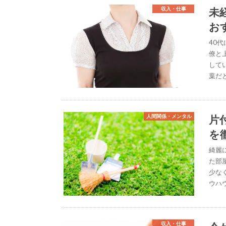
未
収入・仕事
お
40
僚と
して
葉だ
片
人間関係・メンタル
を
綺麗
た部
少な
ウハ
収入・仕事