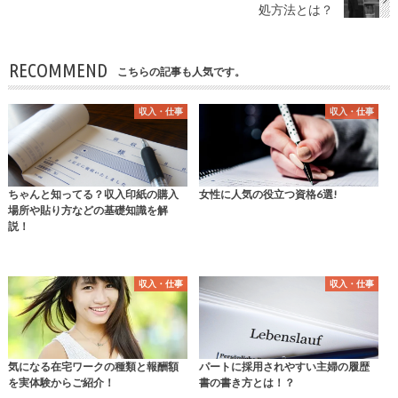
処方法とは？
RECOMMEND
こちらの記事も人気です。
収入・仕事
収入・仕事
ちゃんと知ってる？収入印紙の購入
女性に人気の役立つ資格6選!
場所や貼り方などの基礎知識を解
説！
収入・仕事
収入・仕事
気になる在宅ワークの種類と報酬額
パートに採用されやすい主婦の履歴
を実体験からご紹介！
書の書き方とは！？