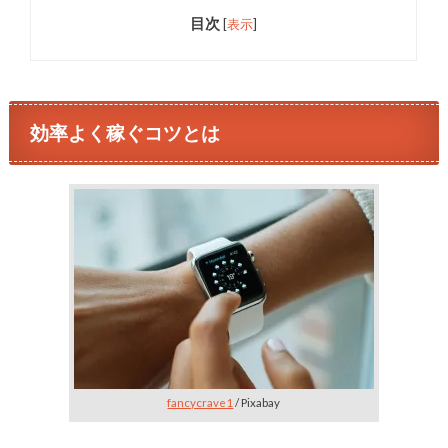
目次
[
表示
]
効率よく稼ぐコツとは
fancycrave1
/ Pixabay