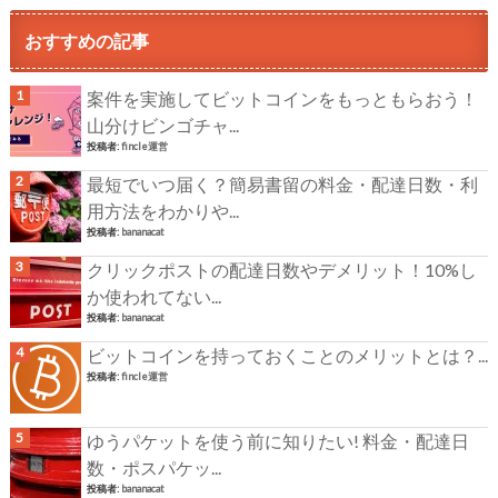
おすすめの記事
案件を実施してビットコインをもっともらおう！
山分けビンゴチャ...
投稿者:
fincle運営
最短でいつ届く？簡易書留の料金・配達日数・利
用方法をわかりや...
投稿者:
bananacat
クリックポストの配達日数やデメリット！10%し
か使われてない...
投稿者:
bananacat
ビットコインを持っておくことのメリットとは？...
投稿者:
fincle運営
ゆうパケットを使う前に知りたい! 料金・配達日
数・ポスパケッ...
投稿者:
bananacat