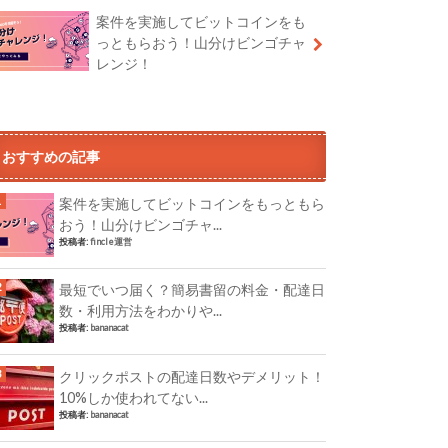
案件を実施してビットコインをも
っともらおう！山分けビンゴチャ
レンジ！
おすすめの記事
案件を実施してビットコインをもっともら
おう！山分けビンゴチャ...
投稿者:
fincle運営
最短でいつ届く？簡易書留の料金・配達日
数・利用方法をわかりや...
投稿者:
bananacat
クリックポストの配達日数やデメリット！
10%しか使われてない...
投稿者:
bananacat