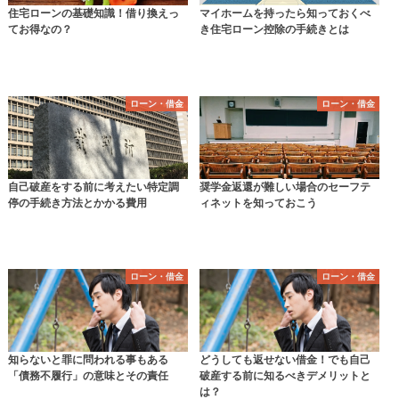
住宅ローンの基礎知識！借り換えっ
マイホームを持ったら知っておくべ
てお得なの？
き住宅ローン控除の手続きとは
ローン・借金
ローン・借金
自己破産をする前に考えたい特定調
奨学金返還が難しい場合のセーフテ
停の手続き方法とかかる費用
ィネットを知っておこう
ローン・借金
ローン・借金
知らないと罪に問われる事もある
どうしても返せない借金！でも自己
「債務不履行」の意味とその責任
破産する前に知るべきデメリットと
は？