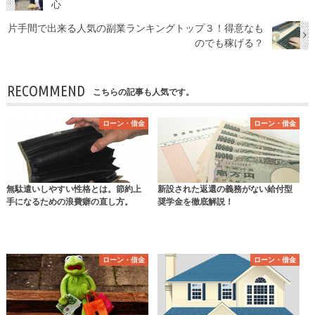
心
片手間で出来る人気の副業ランキングトップ３！得意なも
のでも稼げる？
RECOMMEND
こちらの記事も人気です。
ローン・借金
ローン・借金
無駄遣いしやすい性格とは。節約上
新設された返還の義務がない給付型
手になるための浪費癖の直し方。
奨学金を徹底解説！
ローン・借金
ローン・借金