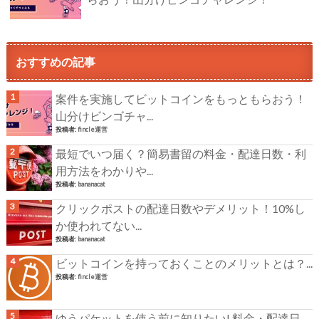
おすすめの記事
案件を実施してビットコインをもっともらおう！
山分けビンゴチャ...
投稿者:
fincle運営
最短でいつ届く？簡易書留の料金・配達日数・利
用方法をわかりや...
投稿者:
bananacat
クリックポストの配達日数やデメリット！10%し
か使われてない...
投稿者:
bananacat
ビットコインを持っておくことのメリットとは？...
投稿者:
fincle運営
ゆうパケットを使う前に知りたい! 料金・配達日