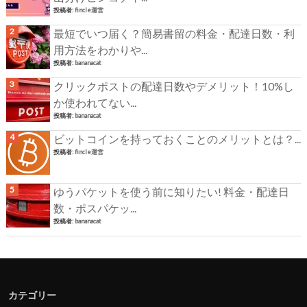
投稿者:
fincle運営
最短でいつ届く？簡易書留の料金・配達日数・利
用方法をわかりや...
投稿者:
bananacat
クリックポストの配達日数やデメリット！10%し
か使われてない...
投稿者:
bananacat
ビットコインを持っておくことのメリットとは？...
投稿者:
fincle運営
ゆうパケットを使う前に知りたい! 料金・配達日
数・ポスパケッ...
投稿者:
bananacat
カテゴリー