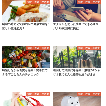
節約・貯金・生活費
節約・貯金・生活費
料理の時短化で節約かつ健康管理を!
エクセルを使った簡単にできるオリ
忙しい主婦必見！
ジナル家計簿に挑戦！
節約・貯金・生活費
節約・貯金・生活費
時短しながら食費も節約！簡単にで
着回しで洋服代を節約！無地のTシャ
きる下ごしらえのテクニック
ツ１枚でどんな格好も思うがまま
節約・貯金・生活費
節約・貯金・生活費