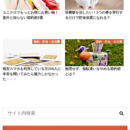
ユニクロでもっとお得にお買い物！
浪費癖を治したい！2つの事を実行す
意外と知らない節約術3選
るだけで貯金体質になれる？
節約・貯金・生活費
節約・貯金・生活費
格安スマホを利用している方200人に
無理せず、無駄遣いをやめる節約術
本音を聞いてみたら魅力しかなかっ
とは？
た・・・