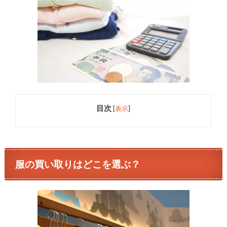
目次
[
表示
]
服の買い取りはどこを選ぶ？