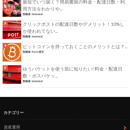
最短でいつ届く？簡易書留の料金・配達日数・利
用方法をわかりや...
投稿者:
bananacat
クリックポストの配達日数やデメリット！10%し
か使われてない...
投稿者:
bananacat
ビットコインを持っておくことのメリットとは？...
投稿者:
fincle運営
ゆうパケットを使う前に知りたい! 料金・配達日
数・ポスパケッ...
投稿者:
bananacat
カテゴリー
資産運用