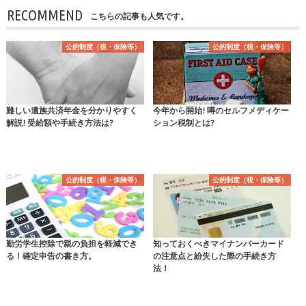
RECOMMEND
こちらの記事も人気です。
公的制度（税・保険等）
公的制度（税・保険等）
難しい遺族共済年金を分かりやすく
今年から開始! 噂のセルフメディケー
解説! 受給額や手続き方法は?
ション税制とは?
公的制度（税・保険等）
公的制度（税・保険等）
勤労学生控除で親の負担を軽減でき
知っておくべきマイナンバーカード
る！確定申告の書き方。
の注意点と紛失した際の手続き方
法！