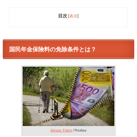
目次
[
表示
]
国民年金保険料の免除条件とは？
Alexas_Fotos
/ Pixabay