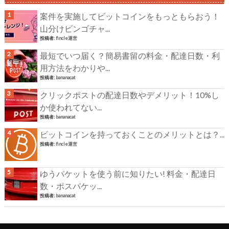
案件を実施してビットコインをもっともらおう！
山分けビンゴチャ...
投稿者:
fincle運営
最短でいつ届く？簡易書留の料金・配達日数・利
用方法をわかりや...
投稿者:
bananacat
クリックポストの配達日数やデメリット！10%し
か使われてない...
投稿者:
bananacat
ビットコインを持っておくことのメリットとは？...
投稿者:
fincle運営
ゆうパケットを使う前に知りたい! 料金・配達日
数・ポスパケッ...
投稿者:
bananacat