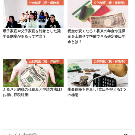
公的制度（税・保険等）
公的制度（税・保険等）
母子家庭や父子家庭を対象とした奨
税金が安くなる！将来の年金や退職
学金制度があるって本当？
金を上乗せで準備できる確定拠出年
金とは？
公的制度（税・保険等）
公的制度（税・保険等）
ふるさと納税の仕組みと申請方法は?
生命保険を見直し! 支出を抑える3つ
お得に節税対策!
の極意