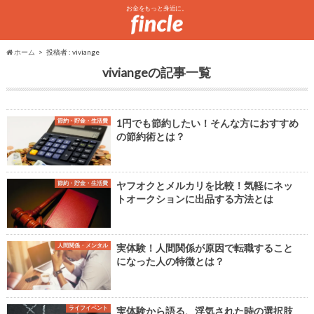
お金をもっと身近に。
ホーム
投稿者 : viviange
viviange
節約・貯金・生活費
1円でも節約したい！そんな方におすすめ
の節約術とは？
節約・貯金・生活費
ヤフオクとメルカリを比較！気軽にネッ
トオークションに出品する方法とは
人間関係・メンタル
実体験！人間関係が原因で転職すること
になった人の特徴とは？
ライフイベント
実体験から語る、浮気された時の選択肢