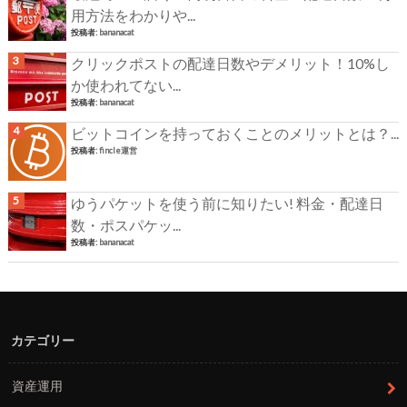
用方法をわかりや...
投稿者:
bananacat
クリックポストの配達日数やデメリット！10%し
か使われてない...
投稿者:
bananacat
ビットコインを持っておくことのメリットとは？...
投稿者:
fincle運営
ゆうパケットを使う前に知りたい! 料金・配達日
数・ポスパケッ...
投稿者:
bananacat
カテゴリー
資産運用