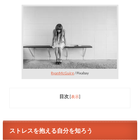
RyanMcGuire
/ Pixabay
目次
[
表示
]
ストレスを抱える自分を知ろう