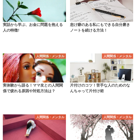
実話から学ぶ、お金に問題を抱える
怠け癖のある私にもできる自分磨き
人の特徴!
ノートを続ける方法！
人間関係・メンタル
人間関係・メンタル
実体験から語る！ママ友との人間関
片付けのコツ！苦手な人のためのな
係で疲れる原因や対処方法は？
んちゃって片付け術
人間関係・メンタル
人間関係・メンタル