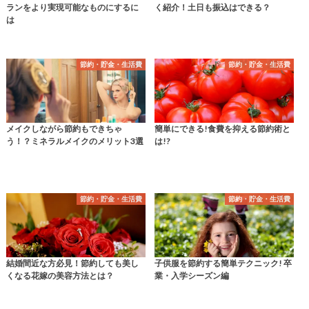
ランをより実現可能なものにするに
く紹介！土日も振込はできる？
は
節約・貯金・生活費
節約・貯金・生活費
メイクしながら節約もできちゃ
簡単にできる!食費を抑える節約術と
う！？ミネラルメイクのメリット3選
は!?
節約・貯金・生活費
節約・貯金・生活費
結婚間近な方必見！節約しても美し
子供服を節約する簡単テクニック! 卒
くなる花嫁の美容方法とは？
業・入学シーズン編