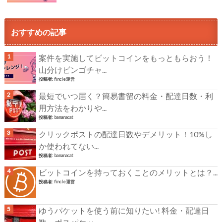
おすすめの記事
案件を実施してビットコインをもっともらおう！
山分けビンゴチャ...
投稿者:
fincle運営
最短でいつ届く？簡易書留の料金・配達日数・利
用方法をわかりや...
投稿者:
bananacat
クリックポストの配達日数やデメリット！10%し
か使われてない...
投稿者:
bananacat
ビットコインを持っておくことのメリットとは？...
投稿者:
fincle運営
ゆうパケットを使う前に知りたい! 料金・配達日