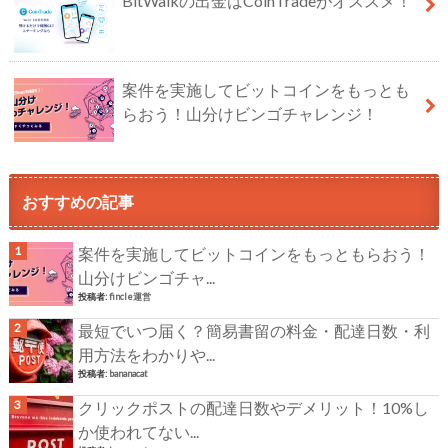
BitWalkの出金はCoinTradeがオススメ！
案件を実施してビットコインをもっとも
らおう！山分けビンゴチャレンジ！
おすすめの記事
案件を実施してビットコインをもっともらおう！
山分けビンゴチャ...
投稿者:
fincle運営
最短でいつ届く？簡易書留の料金・配達日数・利
用方法をわかりや...
投稿者:
bananacat
クリックポストの配達日数やデメリット！10%し
か使われてない...