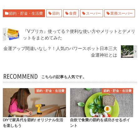
節約・貯金・生活費
節約
食費
スーパー
業務スーパー
『Vプリカ』使ってる？便利な使い方やメリットとデメリ
ットをまとめてみた
金運アップ間違いなし？！人気のパワースポット日本三大
金運神社とは
RECOMMEND
こちらの記事も人気です。
節約・貯金・生活費
節約・貯金・生活費
DIYで家具代を節約! オリジナル生活
自炊で食費の節約を成功させるポイ
を楽しもう
ント