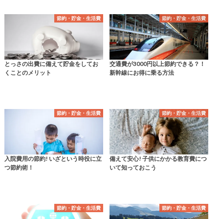
節約・貯金・生活費
節約・貯金・生活費
とっさの出費に備えて貯金をしてお
交通費が3000円以上節約できる？！
くことのメリット
新幹線にお得に乗る方法
節約・貯金・生活費
節約・貯金・生活費
入院費用の節約! いざという時役に立
備えて安心! 子供にかかる教育費につ
つ節約術！
いて知っておこう
節約・貯金・生活費
節約・貯金・生活費