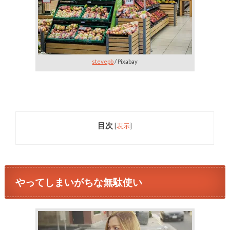
stevepb
/ Pixabay
目次
[
表示
]
やってしまいがちな無駄使い