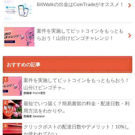
BitWalkの出金はCoinTradeがオススメ！
案件を実施してビットコインをもっとも
らおう！山分けビンゴチャレンジ！
おすすめの記事
案件を実施してビットコインをもっともらおう！
山分けビンゴチャ...
投稿者:
fincle運営
最短でいつ届く？簡易書留の料金・配達日数・利
用方法をわかりや...
投稿者:
bananacat
クリックポストの配達日数やデメリット！10%し
か使われてない...