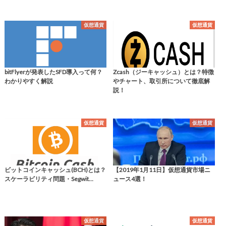
仮想通貨
仮想通貨
bitFlyerが発表したSFD導入って何？
Zcash（ジーキャッシュ）とは？特徴
わかりやすく解説
やチャート、取引所について徹底解
説！
仮想通貨
仮想通貨
ビットコインキャッシュ(BCH)とは？
【2019年1月11日】仮想通貨市場ニ
スケーラビリティ問題・Segwit…
ュース4選！
仮想通貨
仮想通貨