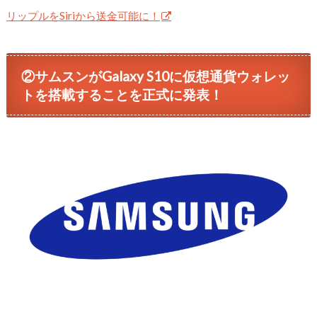
リップルをSiriから送金可能に！
②サムスンがGalaxy S10に仮想通貨ウォレッ
トを搭載することを正式に発表！