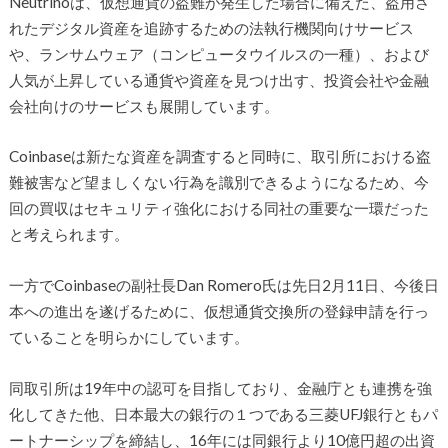
Neutrinoは、仮想通貨の盗難が発生した場合に備えた、盗用さ
れたデジタル資産を追跡するための法執行機関向けサービス
や、ランサムウェア（コンピュータウイルスの一種）、および
人気が上昇している通貨や資産を見つけ出す、投資会社や金融
会社向けのサービスも展開しています。
Coinbaseは新たな資産を調査すると同時に、取引所における盗
難被害など望ましくない行為を識別できるようになるため、今
回の買収はセキュリティ強化における同社の重要な一環だった
と考えられます。
一方でCoinbaseの副社長Dan Romero氏は先日2月11日、今後日
本への進出を遂げるために、仮想通貨交換所の登録申請を行っ
ていることを明らかにしています。
同取引所は19年中の認可を目指しており、金融庁とも連携を強
化してきた他、日本最大の銀行の１つである三菱UFJ銀行ともパ
ートナーシップを締結し、16年には同銀行より10億円超の出資