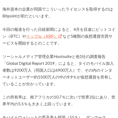
海外資本の企業が同国でこういったライセンスを取得するのは
Bitpointが初だといいます。
今回の報道を行った日経新聞によると、4月を目途にビットコイ
ン（BTC）や
リップル（XRP）
など5種類の仮想通貨売買サ
ービスを開始するとのことです。
ソーシャルメディア管理企業Hootsuiteと他1社の調査報告
「Global Digital Report 2019」によると、タイのモバイル加入
者数は9200万人（同国人口は6900万人）で、その内のインタ
ーネットユーザー約5500万人の中の9.9％が仮想通貨を所有し
ていることが分かっています。
この所有率は、南アフリカの10.7％に次いで世界2位にあり、世
界平均の5.5％も大きく上回っています。
モバイルウォレットの普及率も韓国（55％）、デンマーク