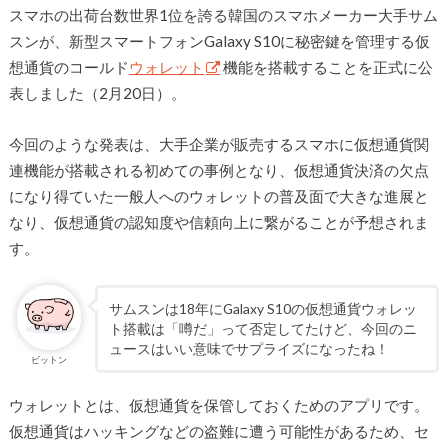
スマホの出荷台数世界1位を誇る韓国のスマホメーカー大手サム
スンが、新型スマートフォンGalaxy S10に秘密鍵を管理する仮
想通貨のコールド
ウォレット
機能を搭載することを正式に公
表しました（2月20日）。
今回のような発表は、大手企業が販売するスマホに仮想通貨関
連機能が搭載される初めての事例となり、仮想通貨決済の欠点
になり得ていた一般人へのウォレットの普及面で大きな進展と
なり、仮想通貨の認知度や信頼向上に繋がることが予想されま
す。
サムスンは18年にGalaxy S10の仮想通貨ウォレッ
ト搭載は「噂だ」って否定してたけど、今回のニ
ュースはいい意味でサプライズになったね！
ビットン
ウォレットとは、仮想通貨を保管しておくためのアプリです。
仮想通貨はハッキングなどの盗難に遭う可能性があるため、セ