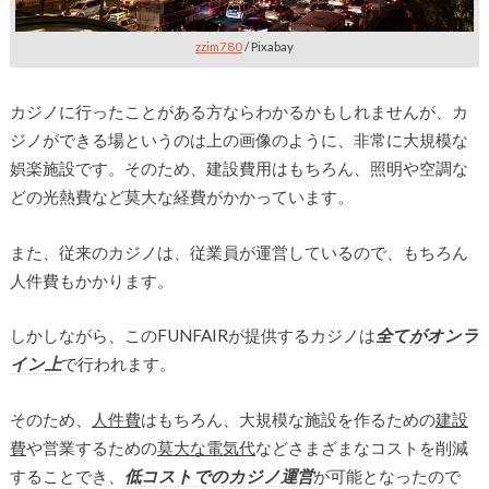
zzim780
/ Pixabay
カジノに行ったことがある方ならわかるかもしれませんが、カ
ジノができる場というのは上の画像のように、非常に大規模な
娯楽施設です。そのため、建設費用はもちろん、照明や空調な
どの光熱費など莫大な経費がかかっています。
また、従来のカジノは、従業員が運営しているので、もちろん
人件費もかかります。
しかしながら、このFUNFAIRが提供するカジノは
全てがオンラ
イン上
で行われます。
そのため、
人件費
はもちろん、大規模な施設を作るための
建設
費
や営業するための
莫大な電気代
などさまざまなコストを削減
することでき、
低コストでのカジノ運営
が可能となったので