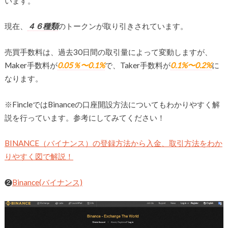
います。
現在、
４６種類
のトークンが取り引きされています。
売買手数料は、過去30日間の取引量によって変動しますが、
Maker手数料が
0.05％〜0.1%
で、Taker手数料が
0.1%〜0.2%
に
なります。
※FincleではBinanceの口座開設方法についてもわかりやすく解
説を行っています。参考にしてみてください！
BINANCE（バイナンス）の登録方法から入金、取引方法をわか
りやすく図で解説！
❷
Binance(バイナンス)