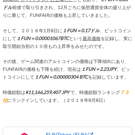
ドル
前後で取り引きされ、12月ごろに仮想通貨全体の盛り上が
りに乗じて、FUNFAIRの価格も上昇していきました。
そして、２０１８年1月8日に
１FUN＝0.17ドル
、ビットコイン
にして
１FUN＝0.00001067BTC
という
最高価格
を記録し、実に
取引開始当初の１０倍もの上昇率をみせたのです。
その後、ゲーム関連のアルトコインの価格は下降傾向にあり、
FUNFAIRの価格も下降を続け、現在は
１FUN＝2.23JPY
、ビッ
トコインにして
１FUN＝0.00000304 BTC
を記録しています。
時価総額は
¥11,166,259,407 JPY
で、時価総額ランキング
７３
位
にランクインしています。（２０１８年8月8日）
FUNToken (FUN)