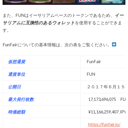
また、FUNはイーサリアムベースのトークンであるため、
イー
サリアムに互換性のあるウォレット
を使用することができま
す。
FunFairについての基本情報は、次の表をご覧ください。
仮想通貨
FunFair
通貨単位
FUN
公開日
２０１７年６月１５
最大発行枚数
17,173,696,075 
時価総額
¥11,166,259,407 JPY
https://funfair.io/