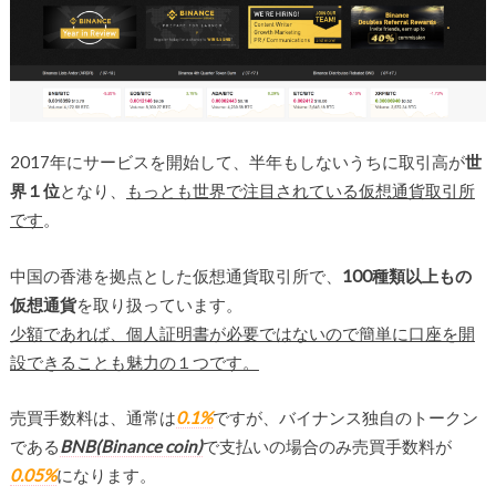
2017年にサービスを開始して、半年もしないうちに取引高が
世
界１位
となり、
もっとも世界で注目されている仮想通貨取引所
です
。
中国の香港を拠点とした仮想通貨取引所で、
100
種類以上もの
仮想通貨
を取り扱っています。
少額であれば、個人証明書が必要ではないので簡単に口座を開
設できることも魅力の１つです。
売買手数料は、通常は
0.1%
ですが、バイナンス独自のトークン
である
BNB(Binance coin)
で支払いの場合のみ売買手数料が
0.05%
になります。