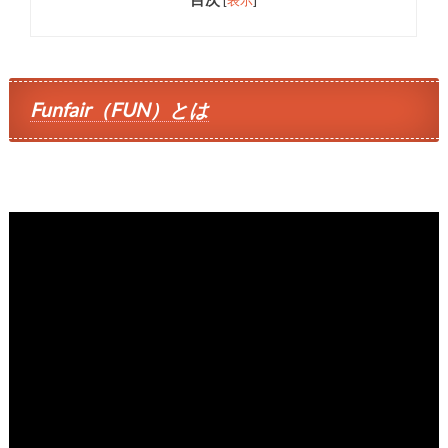
[
表示
]
Funfair（FUN）とは