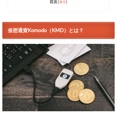
目次
[
表示
]
仮想通貨Komodo（KMD）とは？