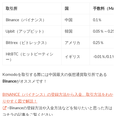
取引所
国
手数料（Maker
Binance（バイナンス）
中国
0.1％
Upbit（アップビット）
韓国
0.05％～0.2
Bittrex（ビトレックス）
アメリカ
0.25％
HitBTC（ヒットビーティシ
イギリス
-0.01％/0.1％
ー）
Komodoを取引する際には中国最大の仮想通貨取引所である
Binance
がオススメです！
BINANCE（バイナンス）の登録方法から入金、取引方法をわか
りやすく図で解説！
↑Binanceの登録方法や入金方法などを知りたいと思った方は
コチラの記事をご覧ください