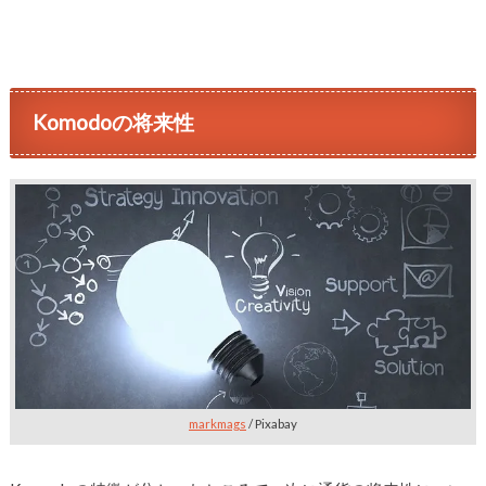
Komodoの将来性
markmags
/ Pixabay