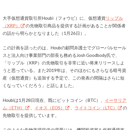
大手仮想通貨取引所Houbi（フォウビ）に、仮想通貨
リップル
（XRP）
の先物取引商品を提供する計画があることが関係者
の話から明らかとなりました（1月26日）。
この計画を語ったのは、Houbの顧問弁護士でグローバルセール
スと法人向け事業部門の部長も務めるJosh Goodbody氏で、
「リップル（XRP）の先物取引を非常に近い将来リリースしよ
うと思っている。また2019年は、そのほかにもさらなる暗号資
産（仮想通貨）も追加する予定で、この発表の間隔はさらに短
くなっていくだろう」と話しました。
Houbiは1月28日現在、既にビットコイン（BTC）、
イーサリア
ム（ETH）
、
イオス（EOS）
、
ライトコイン（LTC）
の
先物取引を提供しています。
このような先物市場提供の背景には、機関投資家を仮想通貨市