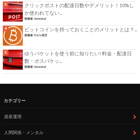
クリックポストの配達日数やデメリット！10%し
か使われてない...
投稿者:
bananacat
ビットコインを持っておくことのメリットとは？...
投稿者:
fincle運営
ゆうパケットを使う前に知りたい! 料金・配達日
数・ポスパケッ...
投稿者:
bananacat
カテゴリー
資産運用
人間関係・メンタル