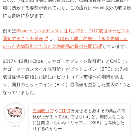
場に誘致する姿勢が表れており、この流れはHoubi以外の取引所
にも多岐に及びます。
例えば
Binance（バイナンス）は1月22日、OTC取引サービスを
開始することを発表
し、
OKExも限月の無い「永久先物」と
いった先物取引にも似た金融商品の提供を開始
しています。
2017年12月にCboe（シカゴ・オプション取引所）とCME（シ
カゴ・マーカンタイル取引所）がビットコイン（BTC）の先物
取引提供を開始した際にはビットコイン市場への期待が高ま
り、同月のビットコイン（BTC）最高値を更新した要因の1つと
なっていました。
先物取引
や
ETF
が始まると必ずその商品の価
格が上がるってわけではないけど、期待大なこと
には間違いないね！リップル（XRP）も高騰した
ビットン
りするのかなー！