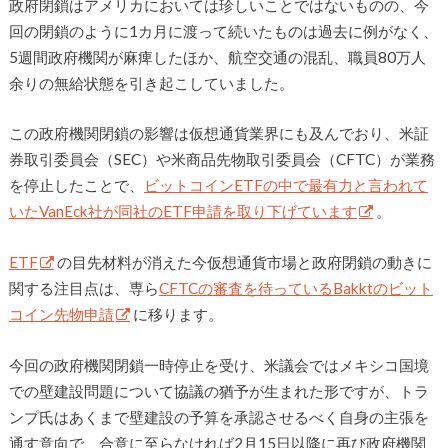
政府閉鎖はアメリカにおいては珍しいことではないものの、今
回の閉鎖のように1カ月に渡って続いたものは過去に例がなく、
5週間政府機関が麻痺したほか、航空交通の混乱、職員80万人
余りの無給状態を引き起こしていました。
この政府機関閉鎖の影響は仮想通貨業界にも及んでおり、米証
券取引委員会（SEC）や米商品先物取引委員会（CFTC）が業務
を停止したことで、
ビットコインETFの中で最有力と言われて
いたVanEck社が同社のETF申請を取り下げています
。
ETF
の目先材料が消えた今仮想通貨市場と政府閉鎖の動きに
関する注目点は、専ら
CFTCの審査を待っているBakktのビット
コイン先物申請
に移ります。
今回の政府機関閉鎖一時停止を受け、米議会ではメキシコ国境
での壁建設問題について協議の猶予が生まれた形ですが、トラ
ンプ氏はあくまで壁建設の予算を承認させるべく自身の主張を
通す意向で、合意に至らなければ2月15日以降に再び政府機関