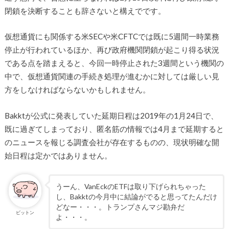
閉鎖を決断することも辞さないと構えでです。
仮想通貨にも関係する米SECや米CFTCでは既に5週間一時業務
停止が行われているほか、再び政府機関閉鎖が起こり得る状況
である点を踏まえると、今回一時停止された3週間という機関の
中で、仮想通貨関連の手続き処理が進むかに対しては厳しい見
方をしなければならないかもしれません。
Bakktが公式に発表していた延期日程は2019年の1月24日で、
既に過ぎてしまっており、匿名筋の情報では4月まで延期すると
のニュースを報じる調査会社が存在するものの、現状明確な開
始日程は定かではありません。
うーん、VanEckのETFは取り下げられちゃった
し、Bakktの今月中に結論がでると思ってたんだけ
どなー・・・。トランプさんマジ勘弁だ
ビットン
よ・・・。