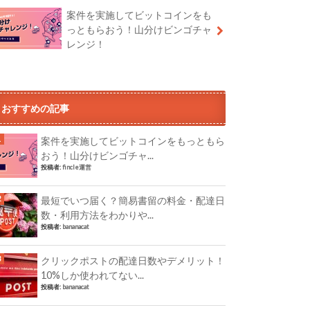
案件を実施してビットコインをも
っともらおう！山分けビンゴチャ
レンジ！
おすすめの記事
案件を実施してビットコインをもっともら
おう！山分けビンゴチャ...
投稿者:
fincle運営
最短でいつ届く？簡易書留の料金・配達日
数・利用方法をわかりや...
投稿者:
bananacat
クリックポストの配達日数やデメリット！
10%しか使われてない...
投稿者:
bananacat