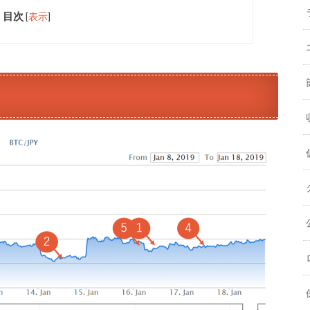
目次
[
表示
]