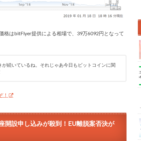
価格はbitFlyer提供による相場で、39万6092円となって
きが続いているね。それじゃあ今日もビットコインに関
！
ぞ！
座開設申し込みが殺到！EU離脱案否決が