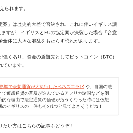
考えられます。
協定案」は歴史的大差で否決され、これに伴いイギリス議
えますが、イギリスとEUの協定案が決裂した場合「合意
済全体に大きな混乱をもたらす恐れがあります。
が強くあり、資金の避難先としてビットコイン（BTC）
れています。
の影響で仮想通貨が大流行したベネズエラ
や、自国の法
とで仮想通貨の普及が進んでいるアフリカ諸国などを例
済的な理由で法定通貨の価値が危うくなった時には仮想
回のイギリスの一件もその1つと見てよさそうだね！
りたい方はこちらの記事もどうぞ！