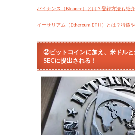
バイナンス（Binance）とは？登録方法も紹
イーサリアム（Ethereum:ETH）とは？特
②ビットコインに加え、米ドルと
SECに提出される！